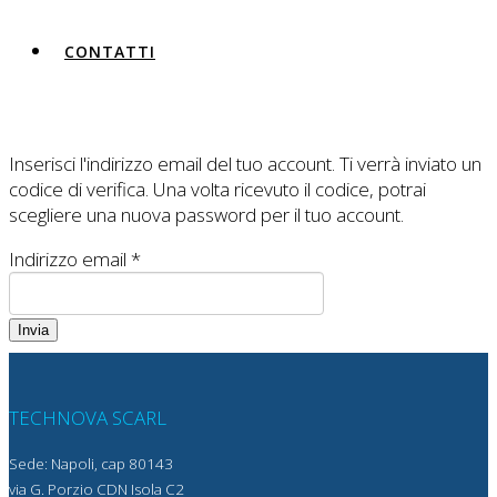
CONTATTI
Inserisci l'indirizzo email del tuo account. Ti verrà inviato un
codice di verifica. Una volta ricevuto il codice, potrai
scegliere una nuova password per il tuo account.
Indirizzo email
*
Invia
TECHNOVA SCARL
Sede: Napoli, cap 80143
via G. Porzio CDN Isola C2