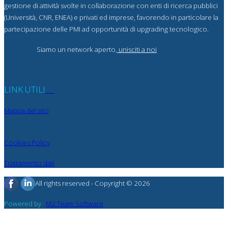
gestione di attività svolte in collaborazione con enti di ricerca pubblici
(Università, CNR, ENEA) e privati ed imprese, favorendo in particolare la
partecipazione delle PMI ad opportunità di upgrading tecnologico.
Siamo un network aperto,
unisciti a noi
LINK UTILI
Mappa del sito
Cookies Policy
Trattamento dati
All rights reserved - Copyright © 2026
Powered by
M2 Team Software