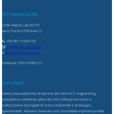
TECHNOVA SCARL
Sede: Napoli, cap 80143
via G. Porzio CDN Isola C2
+39 081 19362720
info@technova-cpi.org
www.technova-cpi.org
Partita Iva
IT05191881217
CHI SIAMO
Siamo una piattaforma di imprese dei settori ICT, engineering,
energetica e ambiente, attiva dal 2005 nella promozione e
realizzazione di progetti di ricerca industriale e di sviluppo
sperimentale. Abbiamo maturato una consolidata esperienza nella