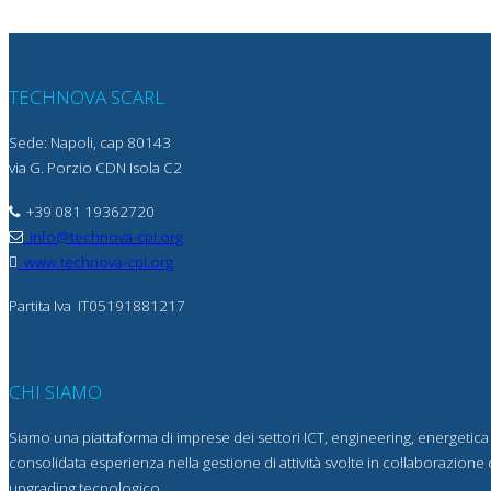
TECHNOVA SCARL
Sede: Napoli, cap 80143
via G. Porzio CDN Isola C2
+39 081 19362720
info@technova-cpi.org
www.technova-cpi.org
Partita Iva
IT05191881217
CHI SIAMO
Siamo una piattaforma di imprese dei settori ICT, engineering, energetica
consolidata esperienza nella gestione di attività svolte in collaborazione 
upgrading tecnologico.