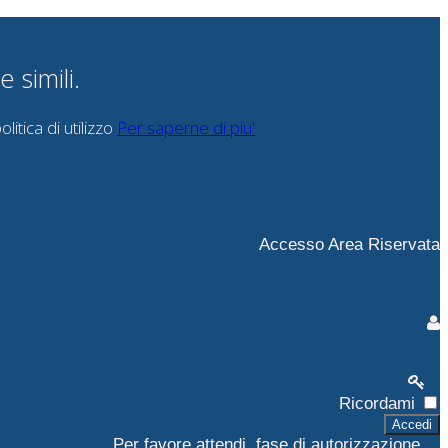
 simili.
itica di utilizzo
Per saperne di piu'
Accesso Area Riservata
Ricordami
Accedi
Per favore attendi, fase di autorizzazione ...