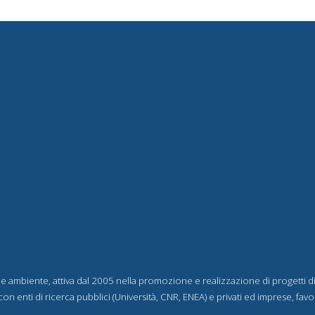
 e ambiente, attiva dal 2005 nella promozione e realizzazione di progetti d
con enti di ricerca pubblici (Università, CNR, ENEA) e privati ed imprese, fa