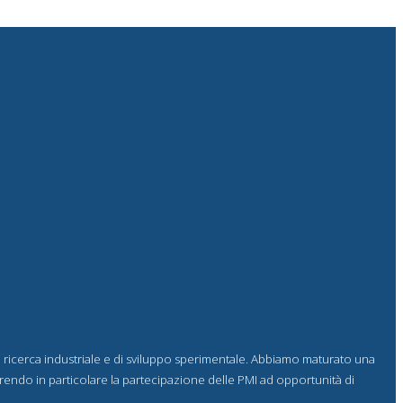
i ricerca industriale e di sviluppo sperimentale. Abbiamo maturato una
vorendo in particolare la partecipazione delle PMI ad opportunità di