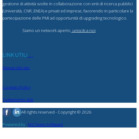
gestione di attività svolte in collaborazione con enti di ricerca pubblici
(Università, CNR, ENEA) e privati ed imprese, favorendo in particolare la
partecipazione delle PMI ad opportunità di upgrading tecnologico.
Siamo un network aperto,
unisciti a noi
LINK UTILI
Mappa del sito
Cookies Policy
Trattamento dati
All rights reserved - Copyright © 2026
Powered by
M2 Team Software