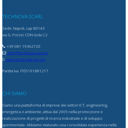
TECHNOVA SCARL
Sede: Napoli, cap 80143
via G. Porzio CDN Isola C2
+39 081 19362720
info@technova-cpi.org
www.technova-cpi.org
Partita Iva
IT05191881217
CHI SIAMO
Siamo una piattaforma di imprese dei settori ICT, engineering,
energetica e ambiente, attiva dal 2005 nella promozione e
realizzazione di progetti di ricerca industriale e di sviluppo
sperimentale. Abbiamo maturato una consolidata esperienza nella