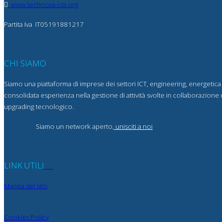
www.technova-cpi.org
Partita Iva
IT05191881217
CHI SIAMO
Siamo una piattaforma di imprese dei settori ICT, engineering, energetica
consolidata esperienza nella gestione di attività svolte in collaborazione 
upgrading tecnologico.
Siamo un network aperto,
unisciti a noi
LINK UTILI
Mappa del sito
Cookies Policy