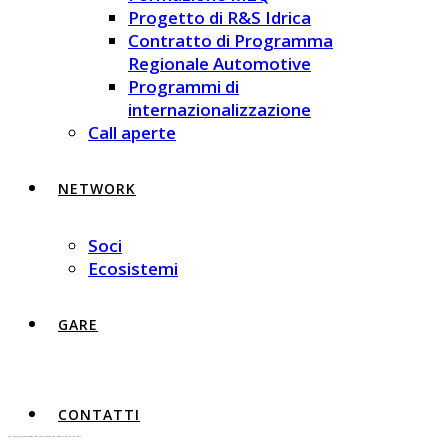
Progetto di R&S Idrica
Contratto di Programma
Regionale Automotive
Programmi di
internazionalizzazione
Call aperte
NETWORK
Soci
Ecosistemi
GARE
CONTATTI
The Innovative Technologies That Could Change The Industry By The Year 2022