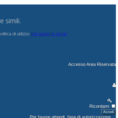
 simili.
itica di utilizzo
Per saperne di piu'
Accesso Area Riservata
Ricordami
Accedi
Per favore attendi, fase di autorizzazione ...