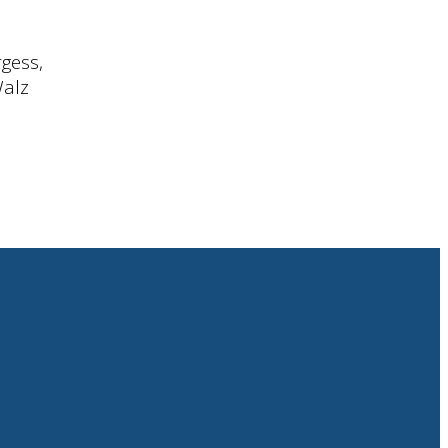
gess,
Walz