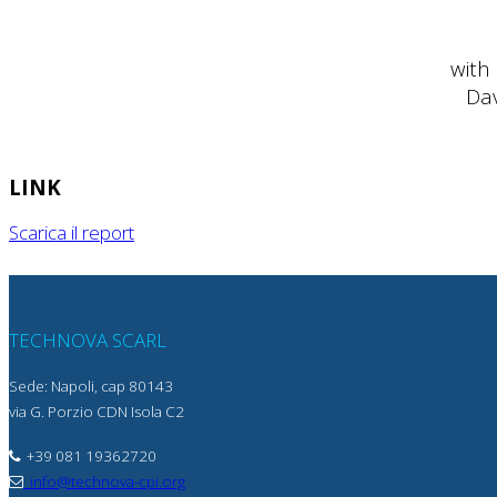
with
Dav
LINK
Scarica il report
TECHNOVA SCARL
Sede: Napoli, cap 80143
via G. Porzio CDN Isola C2
+39 081 19362720
info@technova-cpi.org