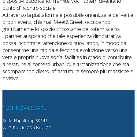
dispositivi pubblicarlo. Tramite Voci i totem diventano
punto d’incontro sociale.
Attraverso la piattaforma è possibile organizzare dei veri e
propri eventi, chiamati Meet&Greet, occupando
gratuitamente lo spazio circostante del totem scelto.
I partner auspicano che tale esperienza dimostrativa
possa incontrare l’attenzione di nuovi attori, in modo da
consentirne una rapida e feconda evoluzione verso una
vera e propria nuova social facilities in grado di contribuire
a restituire ai contesti urbani quell’umanizzazione che sta
scomparendo dietro infrastrutture sempre più massicce e
divisive.
TECHNOVA SCARL
Sede: Napoli, cap 80143
via G. Porzio CDN Isola C2