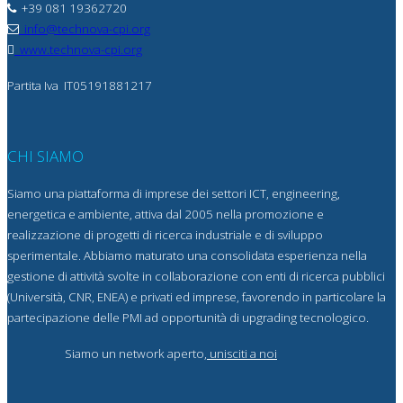
+39 081 19362720
info@technova-cpi.org
www.technova-cpi.org
Partita Iva
IT05191881217
CHI SIAMO
Siamo una piattaforma di imprese dei settori ICT, engineering,
energetica e ambiente, attiva dal 2005 nella promozione e
realizzazione di progetti di ricerca industriale e di sviluppo
sperimentale. Abbiamo maturato una consolidata esperienza nella
gestione di attività svolte in collaborazione con enti di ricerca pubblici
(Università, CNR, ENEA) e privati ed imprese, favorendo in particolare la
partecipazione delle PMI ad opportunità di upgrading tecnologico.
Siamo un network aperto,
unisciti a noi