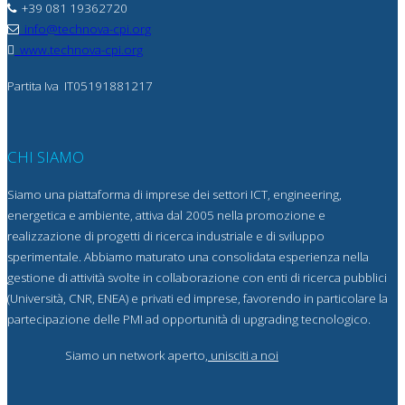
+39 081 19362720
info@technova-cpi.org
www.technova-cpi.org
Partita Iva
IT05191881217
CHI SIAMO
Siamo una piattaforma di imprese dei settori ICT, engineering,
energetica e ambiente, attiva dal 2005 nella promozione e
realizzazione di progetti di ricerca industriale e di sviluppo
sperimentale. Abbiamo maturato una consolidata esperienza nella
gestione di attività svolte in collaborazione con enti di ricerca pubblici
(Università, CNR, ENEA) e privati ed imprese, favorendo in particolare la
partecipazione delle PMI ad opportunità di upgrading tecnologico.
Siamo un network aperto,
unisciti a noi