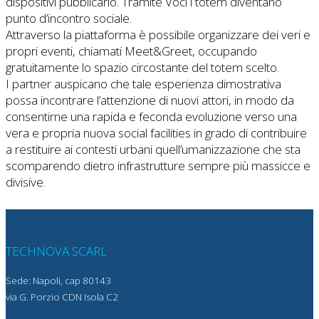
dispositivi pubblicarlo. Tramite Voci i totem diventano
punto d’incontro sociale.
Attraverso la piattaforma è possibile organizzare dei veri e
propri eventi, chiamati Meet&Greet, occupando
gratuitamente lo spazio circostante del totem scelto.
I partner auspicano che tale esperienza dimostrativa
possa incontrare l’attenzione di nuovi attori, in modo da
consentirne una rapida e feconda evoluzione verso una
vera e propria nuova social facilities in grado di contribuire
a restituire ai contesti urbani quell’umanizzazione che sta
scomparendo dietro infrastrutture sempre più massicce e
divisive.
TECHNOVA SCARL
Sede: Napoli, cap 80143
via G. Porzio CDN Isola C2