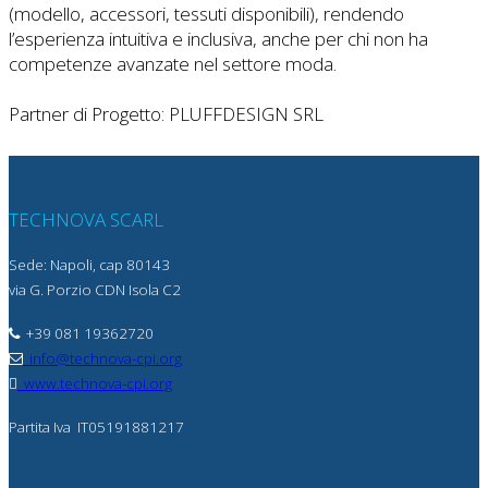
(modello, accessori, tessuti disponibili), rendendo
l’esperienza intuitiva e inclusiva, anche per chi non ha
competenze avanzate nel settore moda.
Partner di Progetto: PLUFFDESIGN SRL
TECHNOVA SCARL
Sede: Napoli, cap 80143
via G. Porzio CDN Isola C2
+39 081 19362720
info@technova-cpi.org
www.technova-cpi.org
Partita Iva
IT05191881217