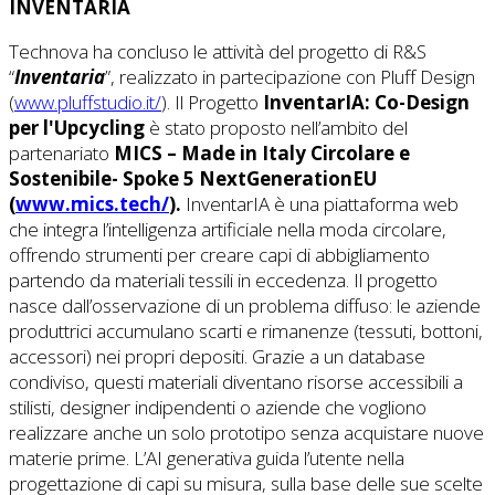
INVENTARIA
Technova ha concluso le attività del progetto di R&S
“
Inventaria
”, realizzato in partecipazione con Pluff Design
(
www.pluffstudio.it/
). Il Progetto
InventarIA: Co-Design
per l'Upcycling
è stato proposto nell’ambito del
partenariato
MICS – Made in Italy Circolare e
Sostenibile- Spoke 5 NextGenerationEU
(
www.mics.tech/
).
InventarIA è una piattaforma web
che integra l’intelligenza artificiale nella moda circolare,
offrendo strumenti per creare capi di abbigliamento
partendo da materiali tessili in eccedenza. Il progetto
nasce dall’osservazione di un problema diffuso: le aziende
produttrici accumulano scarti e rimanenze (tessuti, bottoni,
accessori) nei propri depositi. Grazie a un database
condiviso, questi materiali diventano risorse accessibili a
stilisti, designer indipendenti o aziende che vogliono
realizzare anche un solo prototipo senza acquistare nuove
materie prime. L’AI generativa guida l’utente nella
progettazione di capi su misura, sulla base delle sue scelte